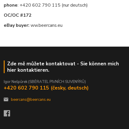
phone
: +420 602 790 115 (nur deutsch)
OC/OC #172
eBay buyer:
ww.beercans.eu
Zde mě můžete kontaktovat - Sie können mich
hier kontaktieren.
Igor Nešpůrek (SBĚRATEL PIVNÍCH SUVENÝRŮ)
+420 602 790 115 (česky, deutsch)
beercans@beercans.eu