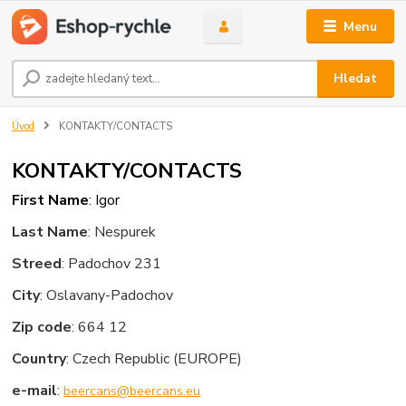
Menu
Hledat
Úvod
KONTAKTY/CONTACTS
KONTAKTY/CONTACTS
First Name
: Igor
Last Name
: Nespurek
Streed
: Padochov 231
City
: Oslavany-Padochov
Zip code
: 664 12
Country
: Czech Republic (EUROPE)
e-mail
:
beercans@beercans.eu