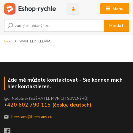
Menu
Hledat
Úvod
WANTED/HLEDÁM
Zde mě můžete kontaktovat - Sie können mich
hier kontaktieren.
Igor Nešpůrek (SBĚRATEL PIVNÍCH SUVENÝRŮ)
+420 602 790 115 (česky, deutsch)
beercans@beercans.eu