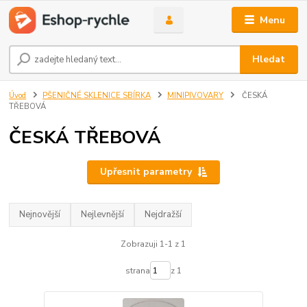
Menu
Hledat
Úvod
PŠENIČNÉ SKLENICE SBÍRKA
MINIPIVOVARY
ČESKÁ
TŘEBOVÁ
ČESKÁ TŘEBOVÁ
Upřesnit parametry
Nejnovější
Nejlevnější
Nejdražší
Zobrazuji 1-1 z 1
strana
z 1