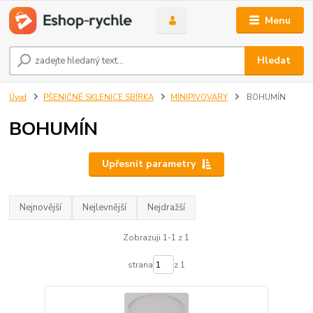
Menu
Hledat
Úvod
PŠENIČNÉ SKLENICE SBÍRKA
MINIPIVOVARY
BOHUMÍN
BOHUMÍN
Upřesnit parametry
Nejnovější
Nejlevnější
Nejdražší
Zobrazuji 1-1 z 1
strana
z 1