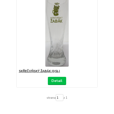
SKŘEČOŇSKÝ ŽABÁK (0,5L)
Detail
strana
z 1