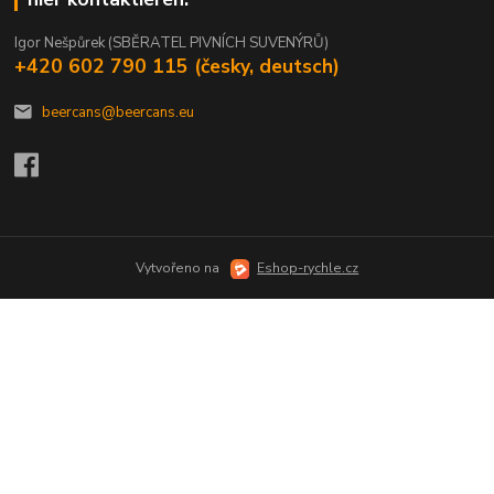
Igor Nešpůrek (SBĚRATEL PIVNÍCH SUVENÝRŮ)
+420 602 790 115 (česky, deutsch)
beercans@beercans.eu
Vytvořeno na
Eshop-rychle.cz