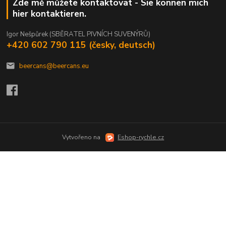
Zde mě můžete kontaktovat - Sie können mich
hier kontaktieren.
Igor Nešpůrek (SBĚRATEL PIVNÍCH SUVENÝRŮ)
+420 602 790 115 (česky, deutsch)
beercans@beercans.eu
Vytvořeno na
Eshop-rychle.cz