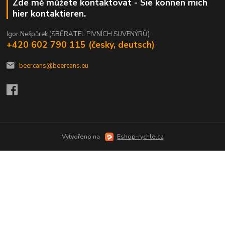
Zde mě můžete kontaktovat - Sie können mich
hier kontaktieren.
Igor Nešpůrek (SBĚRATEL PIVNÍCH SUVENÝRŮ)
+420 602 790 115 (česky, deutsch)
beercans@beercans.eu
Vytvořeno na
Eshop-rychle.cz