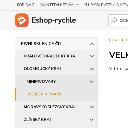
FOR SALE
WANTED/HLEDÁM
KLUB SBĚRATELŮ SUVE
Úvod
P
PIVNÍ SKLENICE ČR
VEL
KRÁLOVÉ HRADECKÝ KRAJ
V této ka
OLOMOUCKÝ KRAJ
MINIPIVOVARY
VELKÉ PIVOVARY
MORAVSKOSLEZSKÝ KRAJ
ZLÍNSKÝ KRAJ