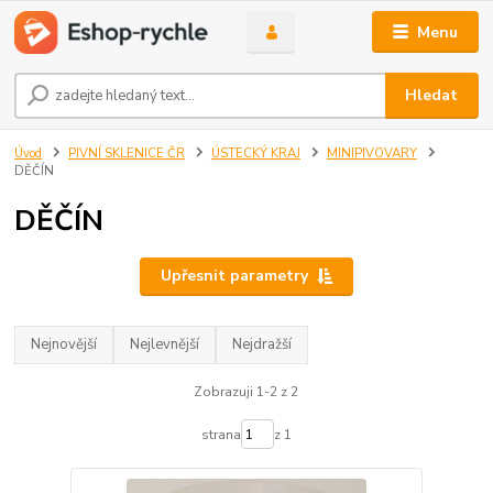
Menu
Hledat
Úvod
PIVNÍ SKLENICE ČR
ÚSTECKÝ KRAJ
MINIPIVOVARY
DĚČÍN
DĚČÍN
Upřesnit parametry
Nejnovější
Nejlevnější
Nejdražší
Zobrazuji 1-2 z 2
strana
z 1