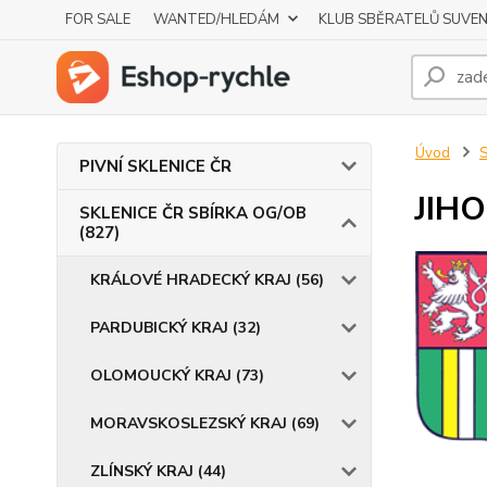
FOR SALE
WANTED/HLEDÁM
KLUB SBĚRATELŮ SUVE
Úvod
S
PIVNÍ SKLENICE ČR
JIHO
SKLENICE ČR SBÍRKA OG/OB
(827)
KRÁLOVÉ HRADECKÝ KRAJ (56)
PARDUBICKÝ KRAJ (32)
OLOMOUCKÝ KRAJ (73)
MORAVSKOSLEZSKÝ KRAJ (69)
ZLÍNSKÝ KRAJ (44)