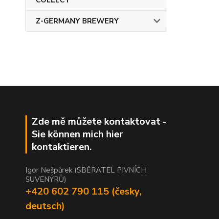
COLLECT
Z-GERMANY BREWERY
Zde mě můžete kontaktovat -
Sie können mich hier
kontaktieren.
Igor Nešpůrek (SBĚRATEL PIVNÍCH
SUVENÝRŮ)
+420 602 790 115 (česky,
deutsch)