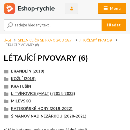
Menu
Hledat
Úvod
SKLENICE ČR SBÍRKA OG/OB (827)
JIHOČESKÝ KRAJ (59)
LÉTAJÍCÍ PIVOVARY (6)
LÉTAJÍCÍ PIVOVARY (6)
BRANDLÍN (2019)
KOŽLÍ (2019)
KRATUŠÍN
LITVÍNOVICE (MALT) (2014-2023)
MILEVSKO
RATIBOŘSKÉ HORY (2019-2022)
ŠIMANOV NAD NEŽÁRKOU (2020-2021)
V této kategorii nebylo nalezeno žádné zboží.