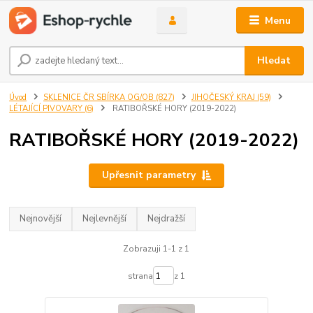
Menu
Hledat
Úvod
SKLENICE ČR SBÍRKA OG/OB (827)
JIHOČESKÝ KRAJ (59)
LÉTAJÍCÍ PIVOVARY (6)
RATIBOŘSKÉ HORY (2019-2022)
RATIBOŘSKÉ HORY (2019-2022)
Upřesnit parametry
Nejnovější
Nejlevnější
Nejdražší
Zobrazuji 1-1 z 1
strana
z 1