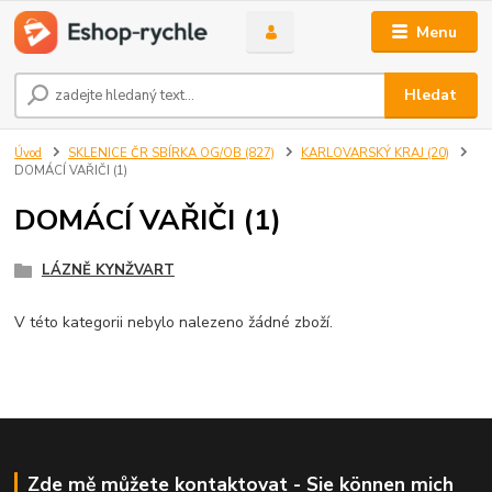
Menu
Hledat
Úvod
SKLENICE ČR SBÍRKA OG/OB (827)
KARLOVARSKÝ KRAJ (20)
DOMÁCÍ VAŘIČI (1)
DOMÁCÍ VAŘIČI (1)
LÁZNĚ KYNŽVART
V této kategorii nebylo nalezeno žádné zboží.
Zde mě můžete kontaktovat - Sie können mich