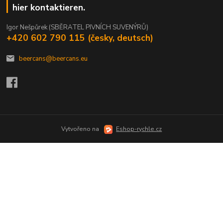
hier kontaktieren.
Igor Nešpůrek (SBĚRATEL PIVNÍCH SUVENÝRŮ)
+420 602 790 115 (česky, deutsch)
beercans@beercans.eu
Vytvořeno na
Eshop-rychle.cz