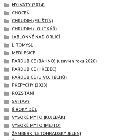
HYLVÁTY (2014)
CHOCEŇ
CHRUDIM (FILIŠTÍN)
CHRUDIM (LOUTKÁŘ)
JABLONNÉ NAD ORLICÍ
LITOMYŠL
MEDLEŠICE
PARDUBICE (BAHNO) (uzavřen roku 2020)
PARDUBICE (HŘEBEC)
PARDUBICE (U VOJTĚCHŮ)
PŘEPYCHY (2023)
ROZSTÁNÍ
SVITAVY
ŠIROKÝ DŮL
VYSOKÉ MÝTO (KUJEBÁK)
VYSOKÉ MÝTO (MEJTO)
ŽAMBERK (LETOHRADSKÝ JELEN)