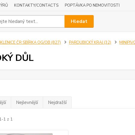
NÝRŮ
KONTAKTY/CONTACTS
POPTÁVKA PO NEMOVITOSTI
Hledat
KLENICE ČR SBÍRKA OG/OB (827)
PARDUBICKÝ KRAJ (32)
MINIPIV
OKÝ DŮL
jší
Nejlevnější
Nejdražší
1-1 z 1