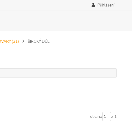
Přihlášení
OVARY (21)
ŠIROKÝ DŮL
strana
z 1