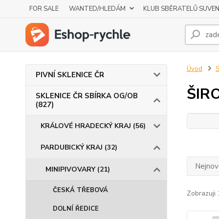
FOR SALE
WANTED/HLEDÁM
KLUB SBĚRATELŮ SUVE
Úvod
S
PIVNÍ SKLENICE ČR
ŠIR
SKLENICE ČR SBÍRKA OG/OB
(827)
KRÁLOVÉ HRADECKÝ KRAJ (56)
PARDUBICKÝ KRAJ (32)
Nejnově
MINIPIVOVARY (21)
ČESKÁ TŘEBOVÁ
Zobrazuji 
DOLNÍ ŘEDICE