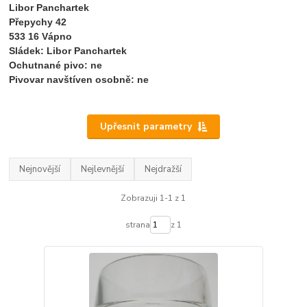
Libor Panchartek
Přepychy 42
533 16 Vápno
Sládek: Libor Panchartek
Ochutnané pivo: ne
Pivovar navštíven osobně: ne 
Upřesnit parametry
Nejnovější
Nejlevnější
Nejdražší
Zobrazuji 1-1 z 1
strana
z 1