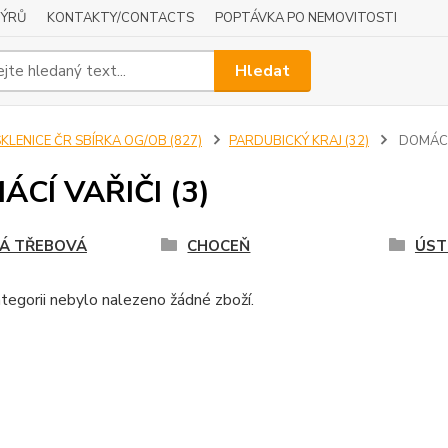
NÝRŮ
KONTAKTY/CONTACTS
POPTÁVKA PO NEMOVITOSTI
Hledat
KLENICE ČR SBÍRKA OG/OB (827)
PARDUBICKÝ KRAJ (32)
DOMÁCÍ 
CÍ VAŘIČI (3)
Á TŘEBOVÁ
CHOCEŇ
ÚST
tegorii nebylo nalezeno žádné zboží.