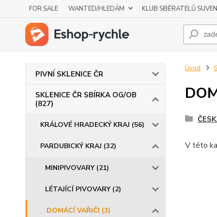
FOR SALE
WANTED/HLEDÁM
KLUB SBĚRATELŮ SUVE
Úvod
S
PIVNÍ SKLENICE ČR
DOMÁ
SKLENICE ČR SBÍRKA OG/OB
(827)
ČESK
KRÁLOVÉ HRADECKÝ KRAJ (56)
V této ka
PARDUBICKÝ KRAJ (32)
MINIPIVOVARY (21)
LÉTAJÍCÍ PIVOVARY (2)
DOMÁCÍ VAŘIČI (3)