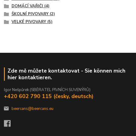
DOMÁCÍ VAŘIČI (4)
ŠKOLNÍ PIVOVARY (2)
VELKÉ PIVOVARY (5)
Zde mě můžete kontaktovat - Sie können mich
hier kontaktieren.
Igor Nešpůrek (SBĚRATEL PIVNÍCH SUVENÝRŮ)
+420 602 790 115 (česky, deutsch)
beercans@beercans.eu