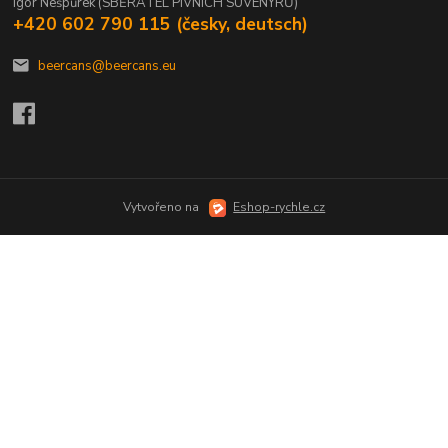
Igor Nešpůrek (SBĚRATEL PIVNÍCH SUVENÝRŮ)
+420 602 790 115 (česky, deutsch)
beercans@beercans.eu
Vytvořeno na
Eshop-rychle.cz