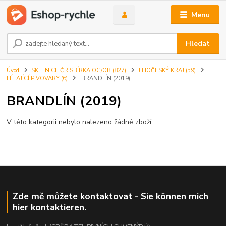
Menu
Hledat
Úvod
SKLENICE ČR SBÍRKA OG/OB (827)
JIHOČESKÝ KRAJ (59)
LÉTAJÍCÍ PIVOVARY (6)
BRANDLÍN (2019)
BRANDLÍN (2019)
V této kategorii nebylo nalezeno žádné zboží.
Zde mě můžete kontaktovat - Sie können mich
hier kontaktieren.