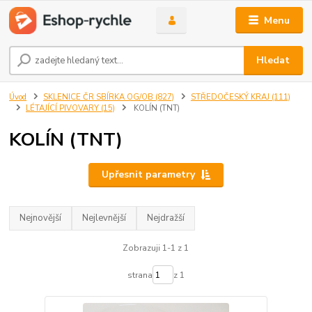
Menu
Hledat
Úvod
SKLENICE ČR SBÍRKA OG/OB (827)
STŘEDOČESKÝ KRAJ (111)
LÉTAJÍCÍ PIVOVARY (15)
KOLÍN (TNT)
KOLÍN (TNT)
Upřesnit parametry
Nejnovější
Nejlevnější
Nejdražší
Zobrazuji 1-1 z 1
strana
z 1