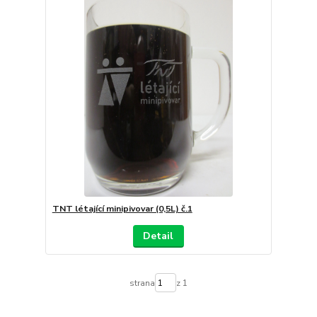
TNT létající minipivovar (0,5L) č.1
Detail
strana
z 1