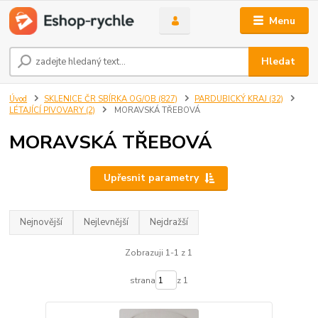
Menu
Hledat
Úvod
SKLENICE ČR SBÍRKA OG/OB (827)
PARDUBICKÝ KRAJ (32)
LÉTAJÍCÍ PIVOVARY (2)
MORAVSKÁ TŘEBOVÁ
MORAVSKÁ TŘEBOVÁ
Upřesnit parametry
Nejnovější
Nejlevnější
Nejdražší
Zobrazuji 1-1 z 1
strana
z 1