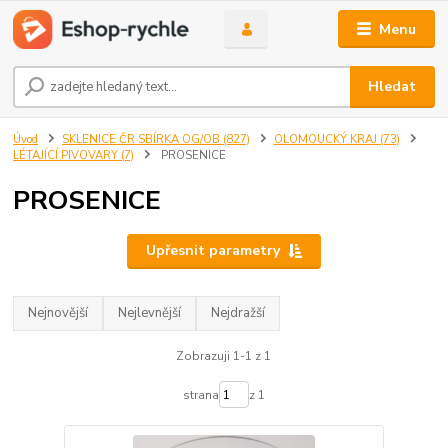
Menu
Hledat
Úvod
SKLENICE ČR SBÍRKA OG/OB (827)
OLOMOUCKÝ KRAJ (73)
LÉTAJÍCÍ PIVOVARY (7)
PROSENICE
PROSENICE
Upřesnit parametry
Nejnovější
Nejlevnější
Nejdražší
Zobrazuji 1-1 z 1
strana
z 1