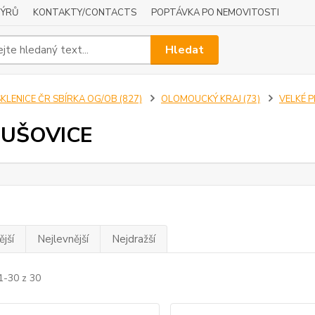
NÝRŮ
KONTAKTY/CONTACTS
POPTÁVKA PO NEMOVITOSTI
Hledat
KLENICE ČR SBÍRKA OG/OB (827)
OLOMOUCKÝ KRAJ (73)
VELKÉ P
UŠOVICE
jší
Nejlevnější
Nejdražší
1-30 z 30