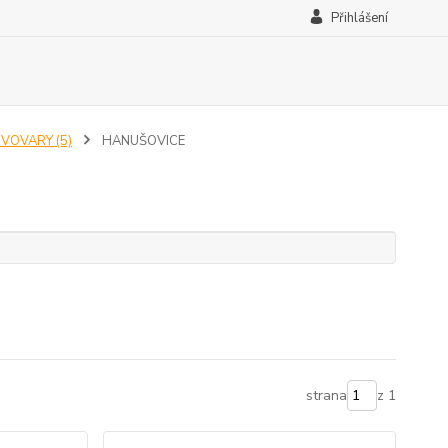
Přihlášení
IVOVARY (5)
HANUŠOVICE
strana
z 1