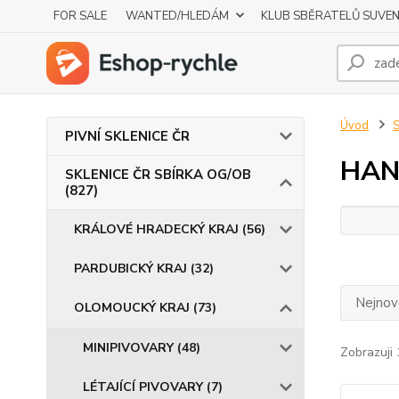
FOR SALE
WANTED/HLEDÁM
KLUB SBĚRATELŮ SUVE
Úvod
S
PIVNÍ SKLENICE ČR
HAN
SKLENICE ČR SBÍRKA OG/OB
(827)
KRÁLOVÉ HRADECKÝ KRAJ (56)
PARDUBICKÝ KRAJ (32)
Nejnově
OLOMOUCKÝ KRAJ (73)
MINIPIVOVARY (48)
Zobrazuji 
LÉTAJÍCÍ PIVOVARY (7)