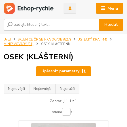
Menu
Hledat
Úvod
SKLENICE ČR SBÍRKA OG/OB (827)
ÚSTECKÝ KRAJ (44)
MINIPIVOVARY (31)
OSEK (KLÁŠTERNÍ)
OSEK (KLÁŠTERNÍ)
Upřesnit parametry
Nejnovější
Nejlevnější
Nejdražší
Zobrazuji 1-1 z 1
strana
z 1