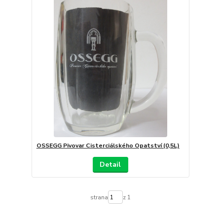
OSSEGG Pivovar Cisterciálského Opatství (0,5L)
Detail
strana
z 1