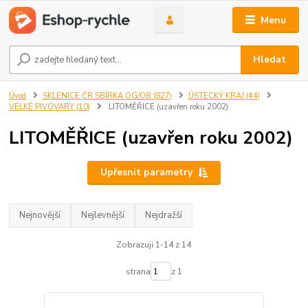
Menu
Hledat
Úvod
SKLENICE ČR SBÍRKA OG/OB (827)
ÚSTECKÝ KRAJ (44)
VELKÉ PIVOVARY (10)
LITOMĚŘICE (uzavřen roku 2002)
LITOMĚŘICE (uzavřen roku 2002)
Upřesnit parametry
Nejnovější
Nejlevnější
Nejdražší
Zobrazuji 1-14 z 14
strana
z 1