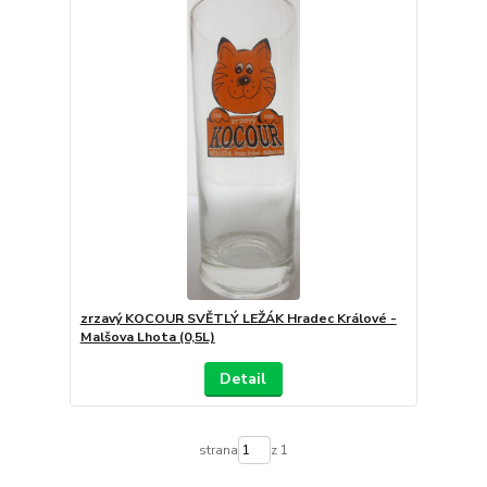
zrzavý KOCOUR SVĚTLÝ LEŽÁK Hradec Králové -
Malšova Lhota (0,5L)
Detail
strana
z 1