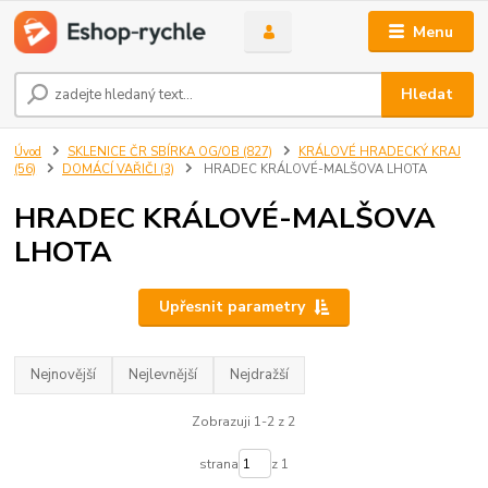
Menu
Hledat
Úvod
SKLENICE ČR SBÍRKA OG/OB (827)
KRÁLOVÉ HRADECKÝ KRAJ
(56)
DOMÁCÍ VAŘIČI (3)
HRADEC KRÁLOVÉ-MALŠOVA LHOTA
HRADEC KRÁLOVÉ-MALŠOVA
LHOTA
Upřesnit parametry
Nejnovější
Nejlevnější
Nejdražší
Zobrazuji 1-2 z 2
strana
z 1