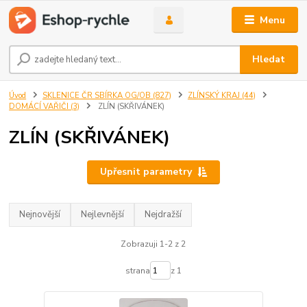
Menu
Hledat
Úvod
SKLENICE ČR SBÍRKA OG/OB (827)
ZLÍNSKÝ KRAJ (44)
DOMÁCÍ VAŘIČI (3)
ZLÍN (SKŘIVÁNEK)
ZLÍN (SKŘIVÁNEK)
Upřesnit parametry
Nejnovější
Nejlevnější
Nejdražší
Zobrazuji 1-2 z 2
strana
z 1