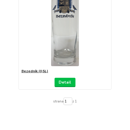
Bezedník (0,5L)
Detail
strana
z 1