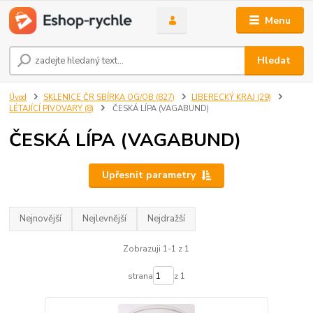
Menu
Hledat
Úvod
SKLENICE ČR SBÍRKA OG/OB (827)
LIBERECKÝ KRAJ (29)
LÉTAJÍCÍ PIVOVARY (8)
ČESKÁ LÍPA (VAGABUND)
ČESKÁ LÍPA (VAGABUND)
Upřesnit parametry
Nejnovější
Nejlevnější
Nejdražší
Zobrazuji 1-1 z 1
strana
z 1