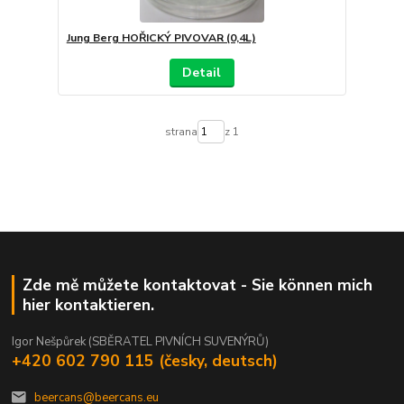
Jung Berg HOŘICKÝ PIVOVAR (0,4L)
Detail
strana
z 1
Zde mě můžete kontaktovat - Sie können mich
hier kontaktieren.
Igor Nešpůrek (SBĚRATEL PIVNÍCH SUVENÝRŮ)
+420 602 790 115 (česky, deutsch)
beercans@beercans.eu