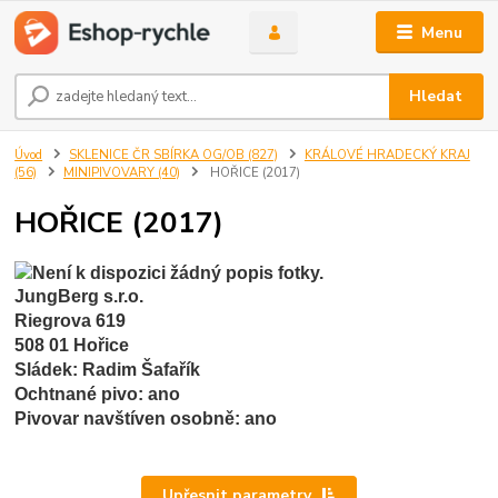
Menu
Hledat
Úvod
SKLENICE ČR SBÍRKA OG/OB (827)
KRÁLOVÉ HRADECKÝ KRAJ
(56)
MINIPIVOVARY (40)
HOŘICE (2017)
HOŘICE (2017)
JungBerg s.r.o.
Riegrova 619
508 01 Hořice 
Sládek: Radim Šafařík 
Ochtnané pivo: ano 
Pivovar navštíven osobně: ano
Upřesnit parametry