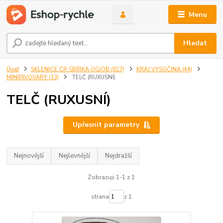
Menu
Hledat
Úvod
SKLENICE ČR SBÍRKA OG/OB (827)
KRAJ VYSOČINA (44)
MINIPIVOVARY (33)
TELČ (RUXUSNÍ)
TELČ (RUXUSNÍ)
Upřesnit parametry
Nejnovější
Nejlevnější
Nejdražší
Zobrazuji 1-1 z 1
strana
z 1