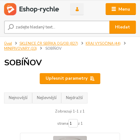
Menu
Hledat
Úvod
SKLENICE ČR SBÍRKA OG/OB (827)
KRAJ VYSOČINA (44)
MINIPIVOVARY (33)
SOBÍŇOV
SOBÍŇOV
Upřesnit parametry
Nejnovější
Nejlevnější
Nejdražší
Zobrazuji 1-1 z 1
strana
z 1