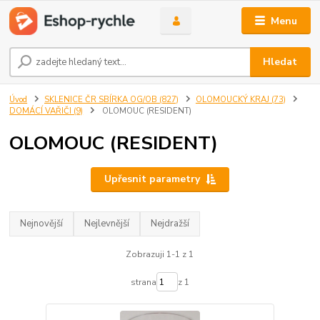
Menu
Hledat
Úvod
SKLENICE ČR SBÍRKA OG/OB (827)
OLOMOUCKÝ KRAJ (73)
DOMÁCÍ VAŘIČI (9)
OLOMOUC (RESIDENT)
OLOMOUC (RESIDENT)
Upřesnit parametry
Nejnovější
Nejlevnější
Nejdražší
Zobrazuji 1-1 z 1
strana
z 1