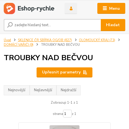
Menu
Hledat
Úvod
SKLENICE ČR SBÍRKA OG/OB (827)
OLOMOUCKÝ KRAJ (73)
DOMÁCÍ VAŘIČI (9)
TROUBKY NAD BEČVOU
TROUBKY NAD BEČVOU
Upřesnit parametry
Nejnovější
Nejlevnější
Nejdražší
Zobrazuji 1-1 z 1
strana
z 1