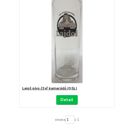
Lajoš pivo čtyř kamarádů (0,5L)
Detail
strana
z 1