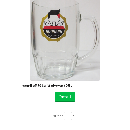
memBeR létající pivovar (0,5L)
Detail
strana
z 1