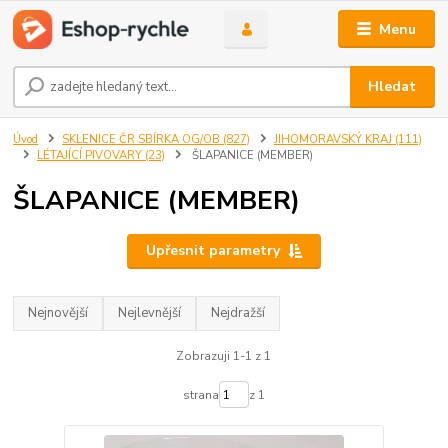
Menu
Hledat
Úvod
SKLENICE ČR SBÍRKA OG/OB (827)
JIHOMORAVSKÝ KRAJ (111)
LÉTAJÍCÍ PIVOVARY (23)
ŠLAPANICE (MEMBER)
ŠLAPANICE (MEMBER)
Upřesnit parametry
Nejnovější
Nejlevnější
Nejdražší
Zobrazuji 1-1 z 1
strana
z 1