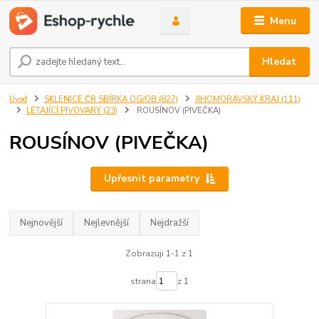
Menu
Hledat
Úvod
SKLENICE ČR SBÍRKA OG/OB (827)
JIHOMORAVSKÝ KRAJ (111)
LÉTAJÍCÍ PIVOVARY (23)
ROUSÍNOV (PIVEČKA)
ROUSÍNOV (PIVEČKA)
Upřesnit parametry
Nejnovější
Nejlevnější
Nejdražší
Zobrazuji 1-1 z 1
strana
z 1