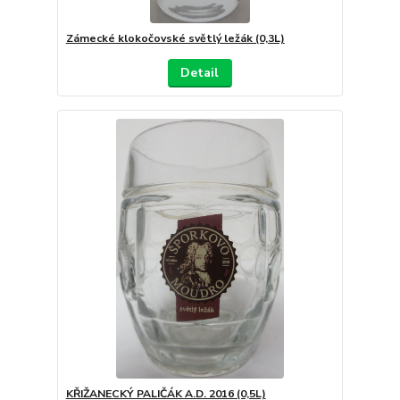
Zámecké klokočovské světlý ležák (0,3L)
Detail
KŘIŽANECKÝ PALIČÁK A.D. 2016 (0,5L)