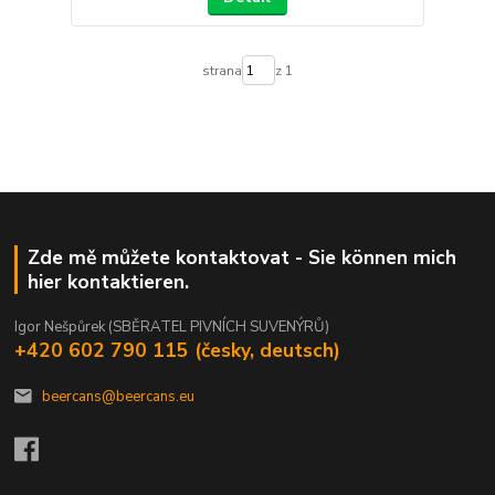
strana
z 1
Zde mě můžete kontaktovat - Sie können mich
hier kontaktieren.
Igor Nešpůrek (SBĚRATEL PIVNÍCH SUVENÝRŮ)
+420 602 790 115 (česky, deutsch)
beercans@beercans.eu