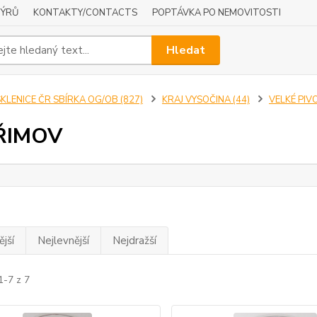
NÝRŮ
KONTAKTY/CONTACTS
POPTÁVKA PO NEMOVITOSTI
Hledat
KLENICE ČR SBÍRKA OG/OB (827)
KRAJ VYSOČINA (44)
VELKÉ PIV
ŘIMOV
jší
Nejlevnější
Nejdražší
1-7 z 7