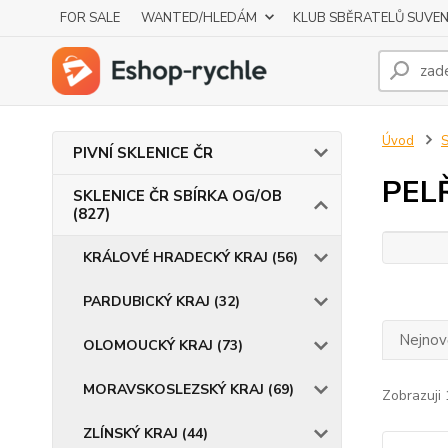
FOR SALE
WANTED/HLEDÁM
KLUB SBĚRATELŮ SUVE
Úvod
S
PIVNÍ SKLENICE ČR
PEL
SKLENICE ČR SBÍRKA OG/OB
(827)
KRÁLOVÉ HRADECKÝ KRAJ (56)
PARDUBICKÝ KRAJ (32)
Nejnově
OLOMOUCKÝ KRAJ (73)
MORAVSKOSLEZSKÝ KRAJ (69)
Zobrazuji 
ZLÍNSKÝ KRAJ (44)