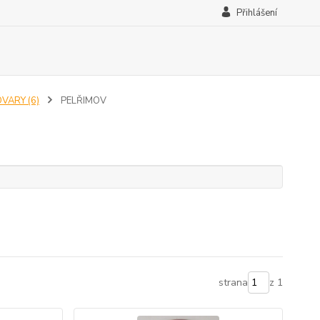
Přihlášení
OVARY (6)
PELŘIMOV
strana
z 1