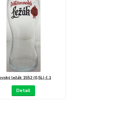
vský ležák 1552 (0,5L) č.1
Detail