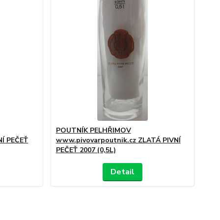
POUTNÍK PELHŘIMOV
NÍ PEČEŤ
www.pivovarpoutnik.cz ZLATÁ PIVNÍ
PEČEŤ 2007 (0,5L)
Detail