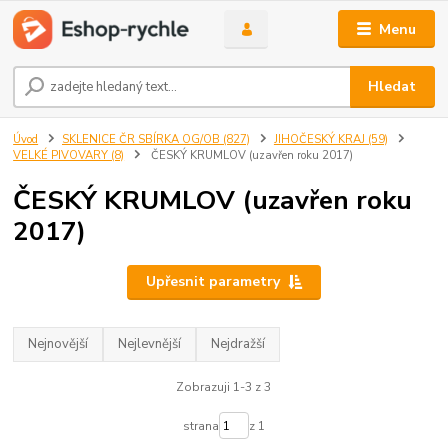
Menu
Hledat
Úvod
SKLENICE ČR SBÍRKA OG/OB (827)
JIHOČESKÝ KRAJ (59)
VELKÉ PIVOVARY (8)
ČESKÝ KRUMLOV (uzavřen roku 2017)
ČESKÝ KRUMLOV (uzavřen roku
2017)
Upřesnit parametry
Nejnovější
Nejlevnější
Nejdražší
Zobrazuji 1-3 z 3
strana
z 1