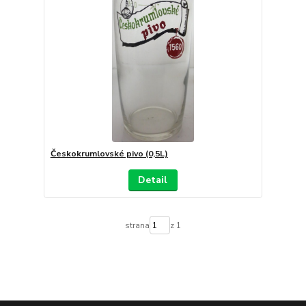
Českokrumlovské pivo (0,5L)
Detail
strana
z 1