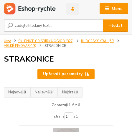
Menu
Hledat
Úvod
SKLENICE ČR SBÍRKA OG/OB (827)
JIHOČESKÝ KRAJ (59)
VELKÉ PIVOVARY (8)
STRAKONICE
STRAKONICE
Upřesnit parametry
Nejnovější
Nejlevnější
Nejdražší
Zobrazuji 1-6 z 6
strana
z 1