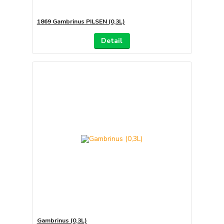
1869 Gambrinus PILSEN (0,3L)
Detail
Gambrinus (0,3L)