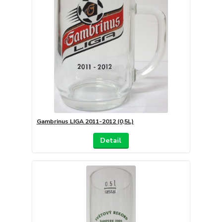
Gambrinus LIGA 2011-2012 (0,5L)
Detail