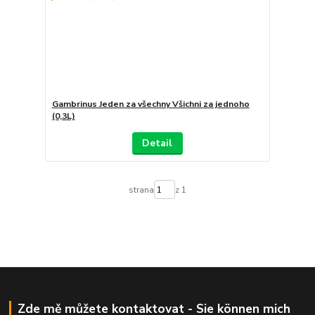
Gambrinus Jeden za všechny Všichni za jednoho
(0,3L)
Detail
strana
z 1
Zde mě můžete kontaktovat - Sie können mich