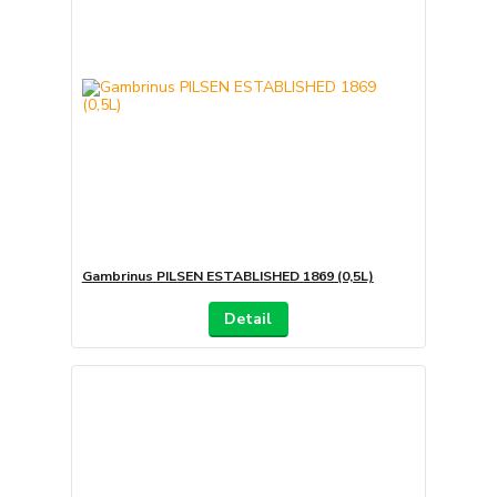
Gambrinus PILSEN ESTABLISHED 1869 (0,5L)
Detail