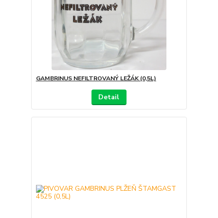
GAMBRINUS NEFILTROVANÝ LEŽÁK (0,5L)
Detail