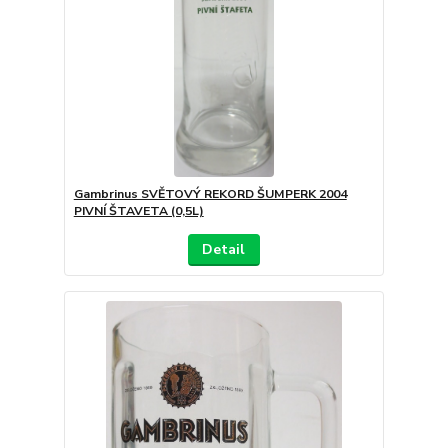
Gambrinus SVĚTOVÝ REKORD ŠUMPERK 2004
PIVNÍ ŠTAVETA (0,5L)
Detail