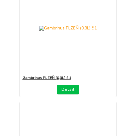
Gambrinus PLZEŇ (0,3L) č.1
Detail