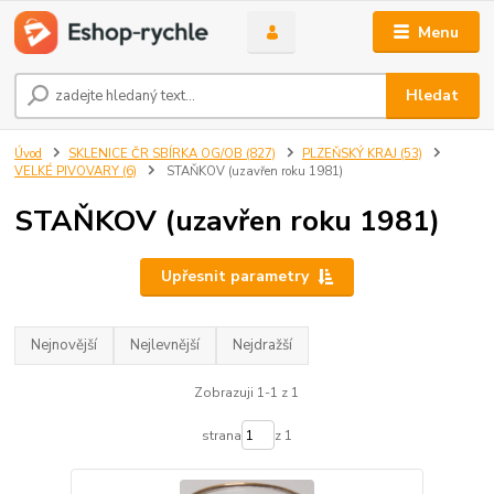
Menu
Hledat
Úvod
SKLENICE ČR SBÍRKA OG/OB (827)
PLZEŇSKÝ KRAJ (53)
VELKÉ PIVOVARY (6)
STAŇKOV (uzavřen roku 1981)
STAŇKOV (uzavřen roku 1981)
Upřesnit parametry
Nejnovější
Nejlevnější
Nejdražší
Zobrazuji 1-1 z 1
strana
z 1