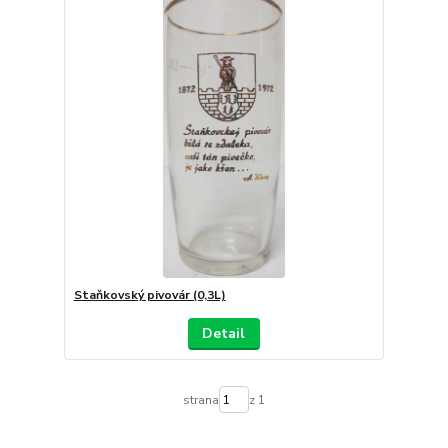
Staňkovský pivovár (0,3L)
Detail
strana
z 1