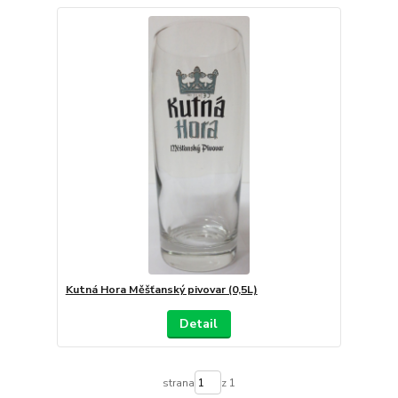
Kutná Hora Měšťanský pivovar (0,5L)
Detail
strana
z 1