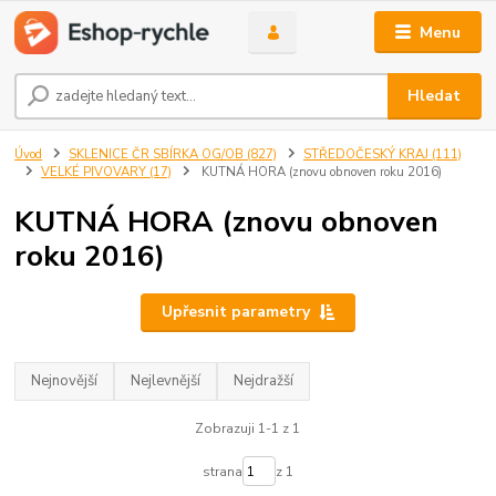
Menu
Hledat
Úvod
SKLENICE ČR SBÍRKA OG/OB (827)
STŘEDOČESKÝ KRAJ (111)
VELKÉ PIVOVARY (17)
KUTNÁ HORA (znovu obnoven roku 2016)
KUTNÁ HORA (znovu obnoven
roku 2016)
Upřesnit parametry
Nejnovější
Nejlevnější
Nejdražší
Zobrazuji 1-1 z 1
strana
z 1