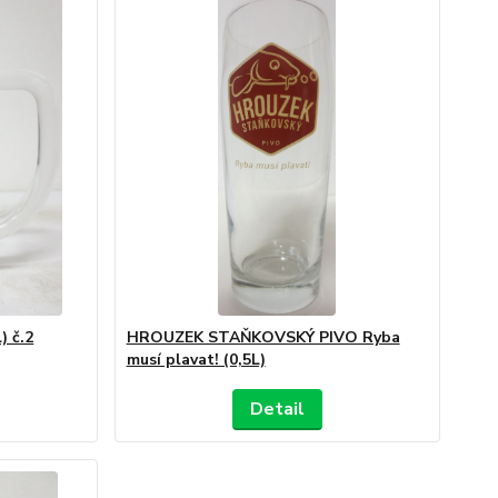
) č.2
HROUZEK STAŇKOVSKÝ PIVO Ryba
musí plavat! (0,5L)
Detail