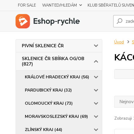
FOR SALE
WANTED/HLEDÁM
KLUB SBĚRATELŮ SUVE
Úvod
S
PIVNÍ SKLENICE ČR
KÁC
SKLENICE ČR SBÍRKA OG/OB
(827)
KRÁLOVÉ HRADECKÝ KRAJ (56)
PARDUBICKÝ KRAJ (32)
Nejnově
OLOMOUCKÝ KRAJ (73)
MORAVSKOSLEZSKÝ KRAJ (69)
Zobrazuji 
ZLÍNSKÝ KRAJ (44)