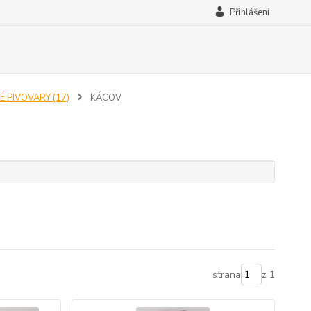
Přihlášení
É PIVOVARY (17)
KÁCOV
strana
z 1