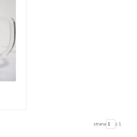
strana
z 1