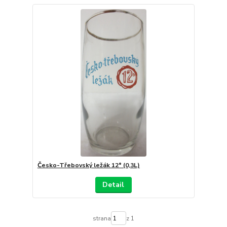
Česko-Třebovský ležák 12° (0,3L)
Detail
strana
z 1