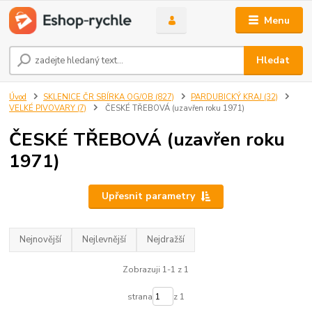
Menu
Hledat
Úvod
SKLENICE ČR SBÍRKA OG/OB (827)
PARDUBICKÝ KRAJ (32)
VELKÉ PIVOVARY (7)
ČESKÉ TŘEBOVÁ (uzavřen roku 1971)
ČESKÉ TŘEBOVÁ (uzavřen roku
1971)
Upřesnit parametry
Nejnovější
Nejlevnější
Nejdražší
Zobrazuji 1-1 z 1
strana
z 1