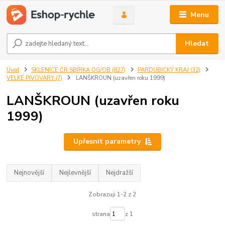
Menu
Hledat
Úvod
SKLENICE ČR SBÍRKA OG/OB (827)
PARDUBICKÝ KRAJ (32)
VELKÉ PIVOVARY (7)
LANŠKROUN (uzavřen roku 1999)
LANŠKROUN (uzavřen roku
1999)
Upřesnit parametry
Nejnovější
Nejlevnější
Nejdražší
Zobrazuji 1-2 z 2
strana
z 1