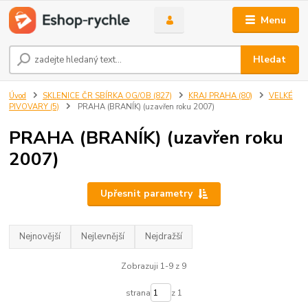
Menu
Hledat
Úvod
SKLENICE ČR SBÍRKA OG/OB (827)
KRAJ PRAHA (80)
VELKÉ
PIVOVARY (5)
PRAHA (BRANÍK) (uzavřen roku 2007)
PRAHA (BRANÍK) (uzavřen roku
2007)
Upřesnit parametry
Nejnovější
Nejlevnější
Nejdražší
Zobrazuji 1-9 z 9
strana
z 1