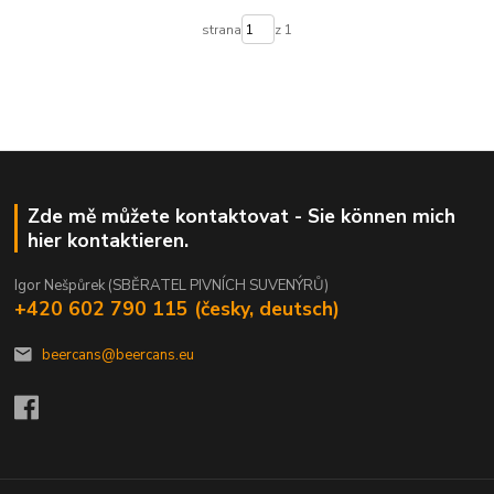
strana
z 1
Zde mě můžete kontaktovat - Sie können mich
hier kontaktieren.
Igor Nešpůrek (SBĚRATEL PIVNÍCH SUVENÝRŮ)
+420 602 790 115 (česky, deutsch)
beercans@beercans.eu