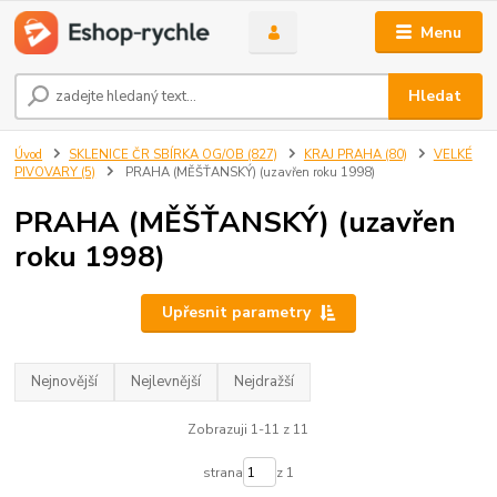
Menu
Hledat
Úvod
SKLENICE ČR SBÍRKA OG/OB (827)
KRAJ PRAHA (80)
VELKÉ
PIVOVARY (5)
PRAHA (MĚŠŤANSKÝ) (uzavřen roku 1998)
PRAHA (MĚŠŤANSKÝ) (uzavřen
roku 1998)
Upřesnit parametry
Nejnovější
Nejlevnější
Nejdražší
Zobrazuji 1-11 z 11
strana
z 1