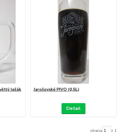
tlý ležák
Jarošovské PIVO (0,5L)
Detail
strana
z 1