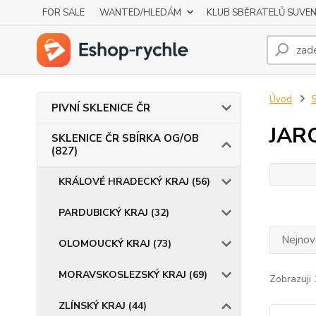
FOR SALE
WANTED/HLEDÁM
KLUB SBĚRATELŮ SUVE
Úvod
S
PIVNÍ SKLENICE ČR
JAR
SKLENICE ČR SBÍRKA OG/OB
(827)
KRÁLOVÉ HRADECKÝ KRAJ (56)
PARDUBICKÝ KRAJ (32)
Nejnově
OLOMOUCKÝ KRAJ (73)
MORAVSKOSLEZSKÝ KRAJ (69)
Zobrazuji 
ZLÍNSKÝ KRAJ (44)