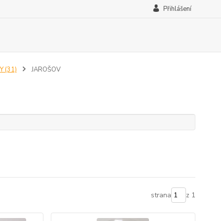
Přihlášení
 (31)
JAROŠOV
strana
z 1