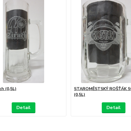
ch (0,5L)
STAROMĚSTSKÝ ROŠŤÁK Svě
(0,5L)
Detail
Detail