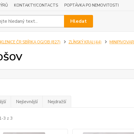
NÝRŮ
KONTAKTY/CONTACTS
POPTÁVKA PO NEMOVITOSTI
Hledat
KLENICE ČR SBÍRKA OG/OB (827)
ZLÍNSKÝ KRAJ (44)
MINIPIVOVARY
OŠOV
jší
Nejlevnější
Nejdražší
1-3 z 3