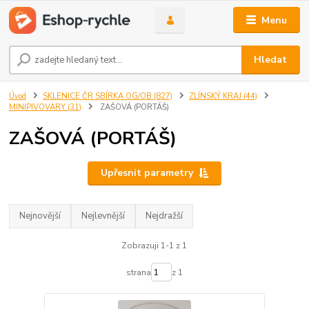
Menu
Hledat
Úvod
SKLENICE ČR SBÍRKA OG/OB (827)
ZLÍNSKÝ KRAJ (44)
MINIPIVOVARY (31)
ZAŠOVÁ (PORTÁŠ)
ZAŠOVÁ (PORTÁŠ)
Upřesnit parametry
Nejnovější
Nejlevnější
Nejdražší
Zobrazuji 1-1 z 1
strana
z 1