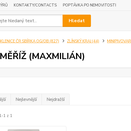
NÝRŮ
KONTAKTY/CONTACTS
POPTÁVKA PO NEMOVITOSTI
Hledat
KLENICE ČR SBÍRKA OG/OB (827)
ZLÍNSKÝ KRAJ (44)
MINIPIVOVARY
MĚŘÍŽ (MAXMILIÁN)
jší
Nejlevnější
Nejdražší
1-1 z 1