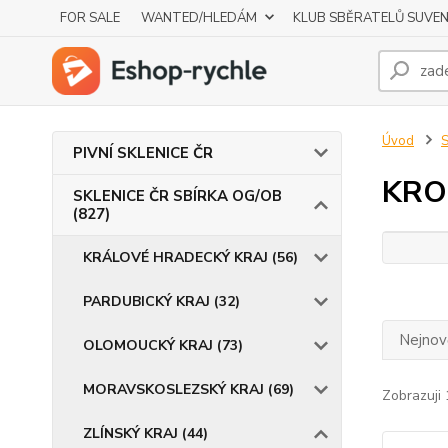
FOR SALE
WANTED/HLEDÁM
KLUB SBĚRATELŮ SUVE
Úvod
S
PIVNÍ SKLENICE ČR
KRO
SKLENICE ČR SBÍRKA OG/OB
(827)
KRÁLOVÉ HRADECKÝ KRAJ (56)
PARDUBICKÝ KRAJ (32)
Nejnově
OLOMOUCKÝ KRAJ (73)
MORAVSKOSLEZSKÝ KRAJ (69)
Zobrazuji 
ZLÍNSKÝ KRAJ (44)